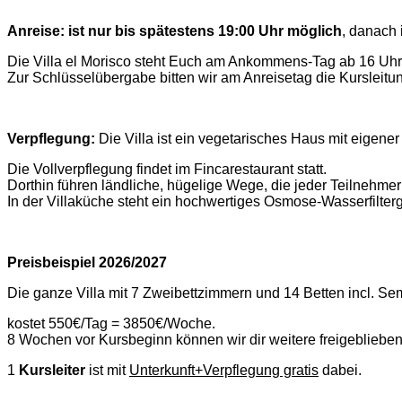
Anreise: ist nur bis spätestens 19:00 Uhr möglich
, danach 
Die Villa el Morisco steht Euch am Ankommens-Tag ab 16 Uhr
Zur Schlüsselübergabe bitten wir am Anreisetag die Kursleitu
Verpflegung:
Die Villa ist ein vegetarisches Haus mit eigene
Die Vollverpflegung findet im Fincarestaurant statt.
Dorthin führen ländliche, hügelige Wege, die jeder Teilnehmer 
In der Villaküche steht ein hochwertiges Osmose-Wasserfilterg
Preisbeispiel 2026/2027
Die ganze Villa mit 7 Zweibettzimmern und 14 Betten incl. S
kostet 550€/Tag = 3850€/Woche.
8 Wochen vor Kursbeginn können wir dir weitere freigeblieb
1
Kursleiter
ist mit
Unterkunft+Verpflegung gratis
dabei.