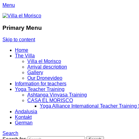
Menu
Villa el Morisco
Benajarafe - Málaga - Costa del Sol
Primary Menu
Skip to content
Home
The Villa
Villa el Morisco
Arrival description
Gallery
Our Dronevideo
Information for teachers
Yoga Teacher Training
Ashtanga Vinyasa Training
CASA EL MORISCO
Yoga Alliance International Teacher Training
Andalusia
Kontakt
German
Search